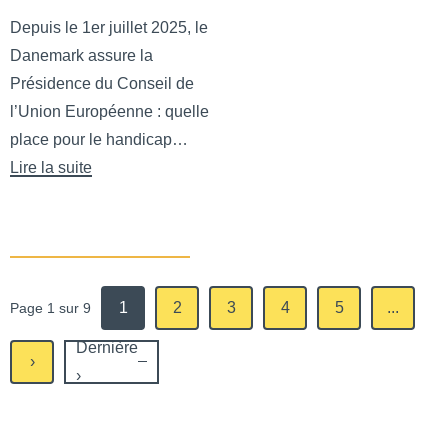
Depuis le 1er juillet 2025, le
Danemark assure la
Présidence du Conseil de
l’Union Européenne : quelle
place pour le handicap…
Lire la suite
de Présidence danoise du conseil de l’UE : quelle place pour
1
2
3
4
5
...
Page 1 sur 9
Dernière
›
›