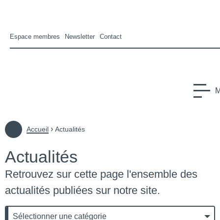
Espace membres
Newsletter
Contact
CFHE
Conseil Français des Personnes Handicapées pour les affair
M
us-menu Le CFHE
›
Accueil
Actualités
Actualités
us-menu Europe
Retrouvez sur cette page l'ensemble des
s-menu International
actualités publiées sur notre site.
Catégories
Catégories