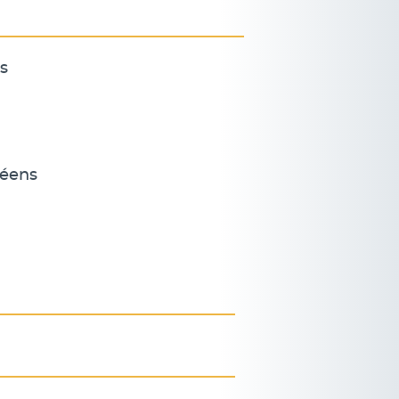
s
péens