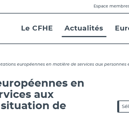
Espace membre
Le CFHE
Actualités
Eur
- Actif
es Handicapées pour les affaires Européennes et 
ntations européennes en matière de services aux personnes 
 européennes en
rvices aux
Cat
situation de
Caté