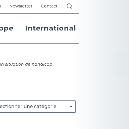
Affichage de la barre de re
s
Newsletter
Contact
ope
International
internationales
en situation de handicap
égories
gories