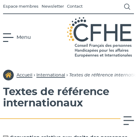
Espace membres
Newsletter
Contact
Menu
us-menu Le CFHE
CFHE
Conseil Français des Person
›
›
Accueil
International
Textes de référence internati
Textes de référence
us-menu Europe
internationaux
s-menu International