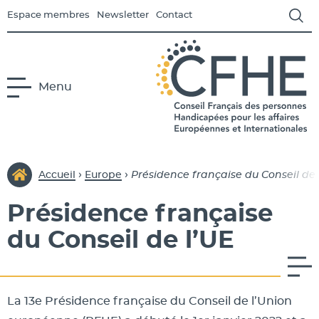
Espace membres
Newsletter
Contact
Menu
us-menu Le CFHE
CFHE
Conseil Français des Person
›
›
Accueil
Europe
Présidence française du Conseil de 
Présidence française
us-menu Europe
du Conseil de l’UE
s-menu International
La 13e Présidence française du Conseil de l’Union