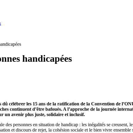
s
handicapées
sonnes handicapées
dû célébrer les 15 ans de la ratification de la Convention de l’O
proches continuent d’être bafoués. A l’approche de la journée intern
 un avenir plus juste, solidaire et inclusif.
ale des personnes en situation de handicap : les inégalités se creusent, l
ation et discours de rejet, la cohésion sociale et le bien vivre ensemble 