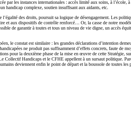
par les instances internationales : accès limité aux soins, à l’école, à
 handicap complexe, soutien insuffisant aux aidants, etc.
 de l’égalité des droits, poursuit sa logique de désengagement. Les polit
étaire et aux dispositifs de contrôle renforcé… Or, la casse de notre mod
sible de garantir à toutes et tous un niveau de vie digne, un accès équi
éen, le constat est similaire : les grandes déclarations d’intention demeu
handicapées ne produit pas suffisamment d’effets concrets, faute de moye
ons pour la deuxième phase de la mise en œuvre de cette Stratégie, sur 
 Le Collectif Handicaps et le CFHE appellent à un sursaut politique. Par
umains deviennent enfin le point de départ et la boussole de toutes les 