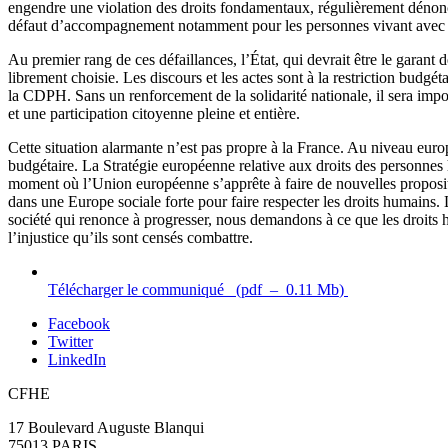
engendre une violation des droits fondamentaux, régulièrement dénoncée 
défaut d’accompagnement notamment pour les personnes vivant avec un
Au premier rang de ces défaillances, l’État, qui devrait être le garant
librement choisie. Les discours et les actes sont à la restriction budg
la CDPH. Sans un renforcement de la solidarité nationale, il sera impos
et une participation citoyenne pleine et entière.
Cette situation alarmante n’est pas propre à la France. Au niveau europ
budgétaire. La Stratégie européenne relative aux droits des personnes 
moment où l’Union européenne s’apprête à faire de nouvelles propositi
dans une Europe sociale forte pour faire respecter les droits humains.
société qui renonce à progresser, nous demandons à ce que les droits h
l’injustice qu’ils sont censés combattre.
Télécharger le communiqué
(
pdf
–
0.11 Mb
)
Facebook
Twitter
LinkedIn
CFHE
17 Boulevard Auguste Blanqui
75013 PARIS