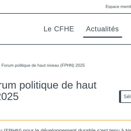
Espace mem
Le CFHE
Actualités
Handicapées pour les affaires Européennes et internati
e Forum politique de haut niveau (FPHN) 2025
rum politique de haut
Cat
2025
Caté
u (
FPHN
) pour le développement durable s’est tenu à N