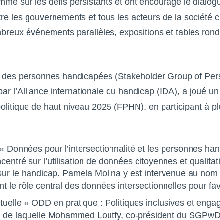
mme sur les défis persistants et ont encouragé le dialog
ntre les gouvernements et tous les acteurs de la société ci
breux événements parallèles, expositions et tables ron
 des personnes handicapées (Stakeholder Group of Per
ar l’Alliance internationale du handicap (IDA), a joué un 
politique de haut niveau 2025 (
FPHN
), en participant à p
« Données pour l’intersectionnalité et les personnes ha
entré sur l’utilisation de données citoyennes et qualita
s sur le handicap. Pamela Molina y est intervenue au nom 
t le rôle central des données intersectionnelles pour fav
irtuelle « ODD en pratique : Politiques inclusives et eng
s de laquelle Mohammed Loutfy, co-président du SGPwD,