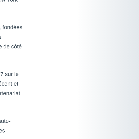
s, fondées
à
e de côté
7 sur le
écent et
rtenariat
auto-
es