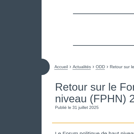
CFHE
Conseil Français des Personnes 
›
›
›
Accueil
Actualités
ODD
Retour sur l
Retour sur le Fo
niveau (FPHN) 
Publié le 31 juillet 2025
Le Forum politique de haut nivea