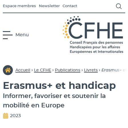
Espace membres
Newsletter
Contact
Menu
us-menu Le CFHE
CFHE
Conseil Français des Person
›
›
›
›
Accueil
Le CFHE
Publications
Livrets
Erasmus+ et
Erasmus+ et handicap
us-menu Europe
Informer, favoriser et soutenir la
mobilité en Europe
s-menu International
2023