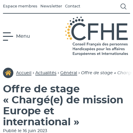
Espace membres
Newsletter
Contact
Menu
us-menu Le CFHE
CFHE
Conseil Français des Person
›
›
›
Accueil
Actualités
Général
Offre de stage « Chargé
Offre de stage
us-menu Europe
« Chargé(e) de mission
Europe et
s-menu International
international »
Publié le 16 juin 2023