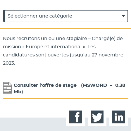
Catégories
Catégories
Nous recrutons un ou une stagiaire – Chargé(e) de
mission « Europe et international ». Les
candidatures sont ouvertes jusqu’au 27 novembre
2023.
Consulter l'offre de stage
(
MSWORD
–
0.38
Mb
)
Facebook
Twitter
Linked