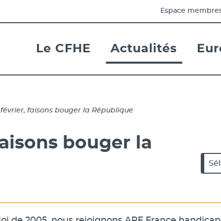
Espace membre
Le CFHE
Actualités
Eur
- Actif
es Handicapées pour les affaires Européennes et 
 février, faisons bouger la République
 faisons bouger la
Cat
Caté
 loi de 2005, nous rejoignons APF France handicap 