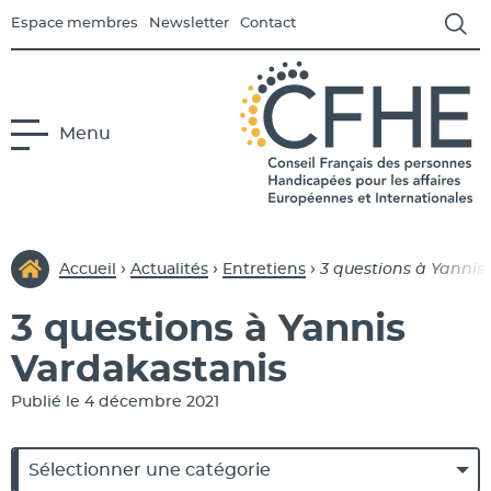
Espace membres
Newsletter
Contact
Menu
us-menu Le CFHE
CFHE
Conseil Français des Person
›
›
›
Accueil
Actualités
Entretiens
3 questions à Yannis
3 questions à Yannis
us-menu Europe
Vardakastanis
Publié le 4 décembre 2021
s-menu International
Catégories
Catégories