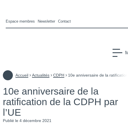
Espace membres
Newsletter
Contact
CFHE
Conseil Français des Personnes Handicapées pour les affair
M
us-menu Le CFHE
›
›
›
Accueil
Actualités
CDPH
10e anniversaire de la ratificati
10e anniversaire de la
us-menu Europe
ratification de la CDPH par
s-menu International
l’UE
Publié le 4 décembre 2021